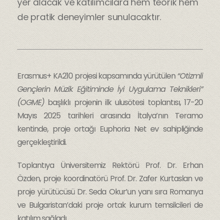
yer alacak ve katılımcılara hem teorik hem
de pratik deneyimler sunulacaktır.
Erasmus+ KA210 projesi kapsamında yürütülen
“Otizmli
Gençlerin Müzik Eğitiminde İyi Uygulama Teknikleri”
(OGME)
başlıklı projenin ilk ulusötesi toplantısı, 17-20
Mayıs 2025 tarihleri arasında İtalya’nın Teramo
kentinde, proje ortağı Euphoria Net ev sahipliğinde
gerçekleştirildi.
Toplantıya Üniversitemiz Rektörü Prof. Dr. Erhan
Özden, proje koordinatörü Prof. Dr. Zafer Kurtaslan ve
proje yürütücüsü Dr. Seda Okur’un yanı sıra Romanya
ve Bulgaristan’daki proje ortak kurum temsilcileri de
katılım sağladı.