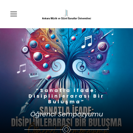
“Sanatla İfade:
Disiplinlerarası Bir
Buluşma”
Öğrenci Sempozyumu