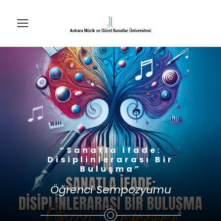
“Sanatla İfade:
Disiplinlerarası Bir
Buluşma”
Öğrenci Sempozyumu