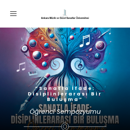
“Sanatla İfade:
Disiplinlerarası Bir
Buluşma”
Öğrenci Sempozyumu