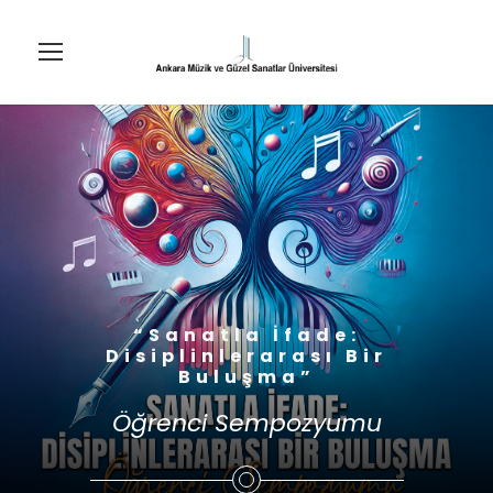
“Sanatla İfade:
Disiplinlerarası Bir
Buluşma”
Öğrenci Sempozyumu