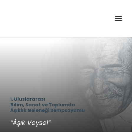
I. Uluslararası
Bilim, Sanat ve Toplumda
Âşıklık Geleneği Sempozyumu
“Âşık Veysel”