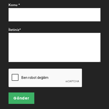
Konu *
İletiniz*