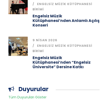
ENGELSIZ MÜZIK KÜTÜPHANESI
BIRIMI
Engelsiz Müzik
Kütüphanesi’nden Anlamlı Açılış
Konseri
9 NISAN 2026
ENGELSIZ MÜZIK KÜTÜPHANESI
BIRIMI
Engelsiz Müzik
Kütüphanesi’nden “Engelsiz
Üniversite” Dersine Katkı
Duyurular
Tüm Duyuruları Göster