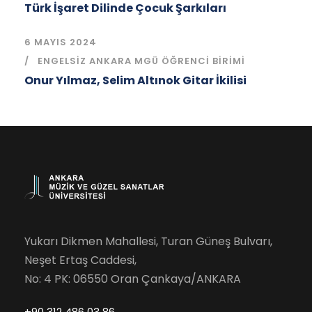
Türk İşaret Dilinde Çocuk Şarkıları
6 MAYIS 2024
ENGELSIZ ANKARA MGÜ ÖĞRENCI BIRIMI
Onur Yılmaz, Selim Altınok Gitar İkilisi
Yukarı Dikmen Mahallesi, Turan Güneş Bulvarı,
Neşet Ertaş Caddesi,
No: 4 PK: 06550 Oran Çankaya/ANKARA
+90 312 486 03 86