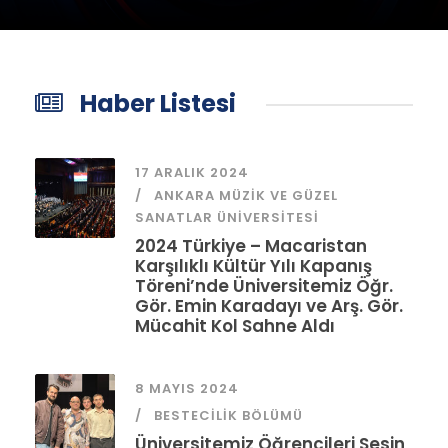
Haber Listesi
17 ARALIK 2024
ANKARA MÜZIK VE GÜZEL
SANATLAR ÜNIVERSITESI
2024 Türkiye – Macaristan
Karşılıklı Kültür Yılı Kapanış
Töreni’nde Üniversitemiz Öğr.
Gör. Emin Karadayı ve Arş. Gör.
Mücahit Kol Sahne Aldı
8 MAYIS 2024
BESTECILIK BÖLÜMÜ
Üniversitemiz Öğrencileri Sesin