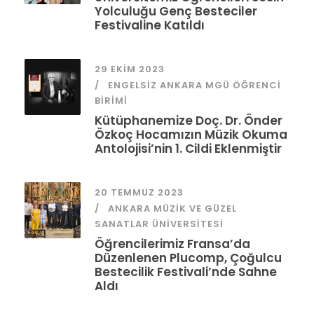
Yolculuğu Genç Besteciler
Festivaline Katıldı
29 EKIM 2023
ENGELSIZ ANKARA MGÜ ÖĞRENCI
BIRIMI
Kütüphanemize Doç. Dr. Önder
Özkoç Hocamızın Müzik Okuma
Antolojisi’nin 1. Cildi Eklenmiştir
20 TEMMUZ 2023
ANKARA MÜZIK VE GÜZEL
SANATLAR ÜNIVERSITESI
Öğrencilerimiz Fransa’da
Düzenlenen Plucomp, Çoğulcu
Bestecilik Festivali’nde Sahne
Aldı