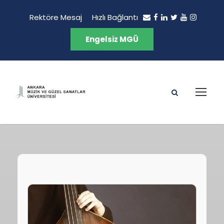
Rektöre Mesaj
Hızlı Bağlantı
Engelsiz MGÜ