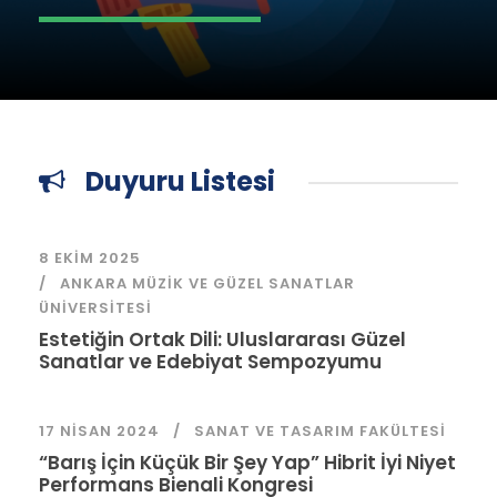
Duyuru Listesi
8 EKIM 2025
ANKARA MÜZIK VE GÜZEL SANATLAR
ÜNIVERSITESI
Estetiğin Ortak Dili: Uluslararası Güzel
Sanatlar ve Edebiyat Sempozyumu
17 NISAN 2024
SANAT VE TASARIM FAKÜLTESI
“Barış İçin Küçük Bir Şey Yap” Hibrit İyi Niyet
Performans Bienali Kongresi