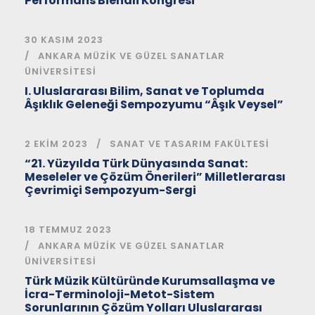
Performans Bienali Kongresi
30 KASIM 2023
ANKARA MÜZIK VE GÜZEL SANATLAR
ÜNIVERSITESI
I. Uluslararası Bilim, Sanat ve Toplumda
Âşıklık Geleneği Sempozyumu “Âşık Veysel”
2 EKIM 2023
SANAT VE TASARIM FAKÜLTESI
“21. Yüzyılda Türk Dünyasında Sanat:
Meseleler ve Çözüm Önerileri” Milletlerarası
Çevrimiçi Sempozyum-Sergi
18 TEMMUZ 2023
ANKARA MÜZIK VE GÜZEL SANATLAR
ÜNIVERSITESI
Türk Müzik Kültüründe Kurumsallaşma ve
İcra-Terminoloji-Metot-Sistem
Sorunlarının Çözüm Yolları Uluslararası