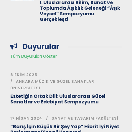
I. Uluslararası Bilim, Sanat ve
Toplumda Âşıklık Geleneği “Âşık
Veysel” Sempozyumu
Gerçekleşti
Duyurular
Tüm Duyuruları Göster
8 EKIM 2025
ANKARA MÜZIK VE GÜZEL SANATLAR
ÜNIVERSITESI
Estetiğin Ortak Dili: Uluslararası Güzel
Sanatlar ve Edebiyat Sempozyumu
17 NISAN 2024
SANAT VE TASARIM FAKÜLTESI
“Barış İçin Küçük Bir Şey Yap” Hibrit İyi Niyet