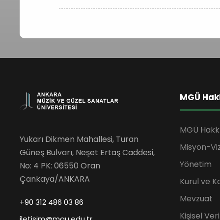
MGÜ Hak
MGÜ Hakk
Yukarı Dikmen Mahallesi, Turan
Misyon-Vi
Güneş Bulvarı, Neşet Ertaş Caddesi,
Yönetim
No: 4 PK: 06550 Oran
Çankaya/ANKARA
Kurul ve K
Mevzuat
+90 312 486 03 86
Kişisel Ve
iletisim@mgu.edu.tr