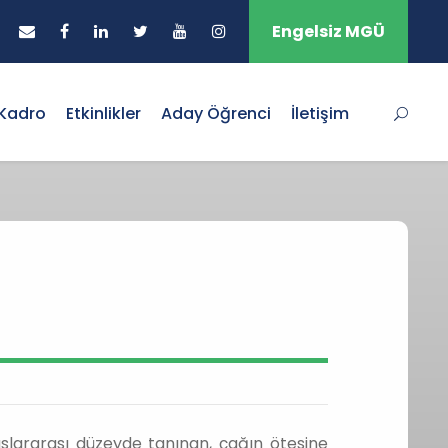
Engelsiz MGÜ
Kadro
Etkinlikler
Aday Öğrenci
İletişim
luslararası düzeyde tanınan, çağın ötesine