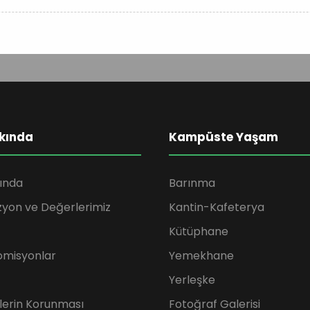
kında
Kampüste Yaşam
ında
Barınma
zyon ve Değerlerimiz
Kantin-Kafeterya
Kütüphane
omisyonlar
Yemekhane
Yerleşke
rilerin Korunması
Fotoğraf Galerisi