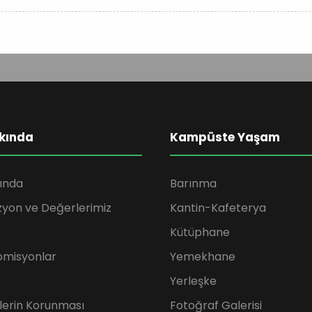
kında
Kampüste Yaşam
ında
Barınma
zyon ve Değerlerimiz
Kantin-Kafeterya
Kütüphane
omisyonlar
Yemekhane
Yerleşke
rilerin Korunması
Fotoğraf Galerisi