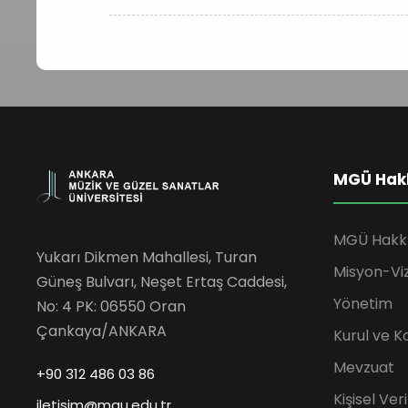
MGÜ Hak
MGÜ Hakk
Yukarı Dikmen Mahallesi, Turan
Misyon-Vi
Güneş Bulvarı, Neşet Ertaş Caddesi,
Yönetim
No: 4 PK: 06550 Oran
Çankaya/ANKARA
Kurul ve K
Mevzuat
+90 312 486 03 86
Kişisel Ve
iletisim@mgu.edu.tr