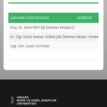
UNVANI | ADI SOYADI
GÖREVİ
UNVANI | ADI SOYADI
Doç. Dr. Sami PEKTAŞ (Merkez Müdürü)
Dr. Öğr. Üyesi Serkan GÜNALÇİN (Merkez Müdür Yardımcısı)
Öğr. Gör. Ozan SOYDAN