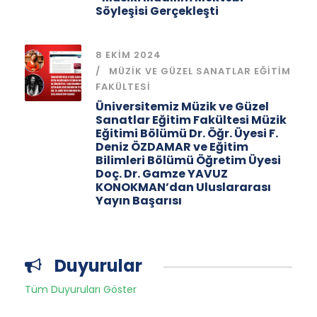
Söyleşisi Gerçekleşti
8 EKIM 2024
MÜZIK VE GÜZEL SANATLAR EĞITIM
FAKÜLTESI
Üniversitemiz Müzik ve Güzel
Sanatlar Eğitim Fakültesi Müzik
Eğitimi Bölümü Dr. Öğr. Üyesi F.
Deniz ÖZDAMAR ve Eğitim
Bilimleri Bölümü Öğretim Üyesi
Doç. Dr. Gamze YAVUZ
KONOKMAN’dan Uluslararası
Yayın Başarısı
Duyurular
Tüm Duyuruları Göster