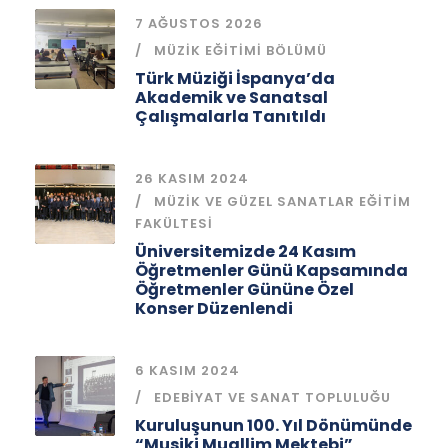
7 AĞUSTOS 2026
MÜZIK EĞITIMI BÖLÜMÜ
Türk Müziği İspanya’da
Akademik ve Sanatsal
Çalışmalarla Tanıtıldı
26 KASIM 2024
MÜZIK VE GÜZEL SANATLAR EĞITIM
FAKÜLTESI
Üniversitemizde 24 Kasım
Öğretmenler Günü Kapsamında
Öğretmenler Gününe Özel
Konser Düzenlendi
6 KASIM 2024
EDEBIYAT VE SANAT TOPLULUĞU
Kuruluşunun 100. Yıl Dönümünde
“Musiki Muallim Mektebi”