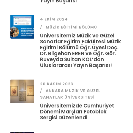
Yayın Başarısı
4 EKIM 2024
MÜZIK EĞITIMI BÖLÜMÜ
Üniversitemiz Müzik ve Güzel
Sanatlar Eğitim Fakültesi Müzik
Eğitimi Bölümü Öğr. Üyesi Doç.
Dr. Bilgehan EREN ve Öğr. Gör.
Ruveyda Sultan KOL’dan
Uluslararası Yayın Başarısı!
20 KASIM 2023
ANKARA MÜZIK VE GÜZEL
SANATLAR ÜNIVERSITESI
Üniversitemizde Cumhuriyet
Dönemi Marşları Fotoblok
Sergisi Düzenlendi