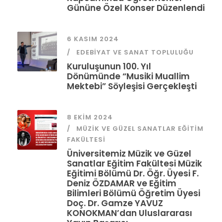
Gününe Özel Konser Düzenlendi
6 KASIM 2024
EDEBIYAT VE SANAT TOPLULUĞU
Kuruluşunun 100. Yıl
Dönümünde “Musiki Muallim
Mektebi” Söyleşisi Gerçekleşti
8 EKIM 2024
MÜZIK VE GÜZEL SANATLAR EĞITIM
FAKÜLTESI
Üniversitemiz Müzik ve Güzel
Sanatlar Eğitim Fakültesi Müzik
Eğitimi Bölümü Dr. Öğr. Üyesi F.
Deniz ÖZDAMAR ve Eğitim
Bilimleri Bölümü Öğretim Üyesi
Doç. Dr. Gamze YAVUZ
KONOKMAN’dan Uluslararası