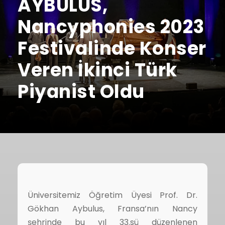
AYBULUS,
Nancyphonies 2023
Festivalinde Konser
Veren İkinci Türk
Piyanist Oldu
Üniversitemiz Öğretim Üyesi Prof. Dr.
Gökhan Aybulus, Fransa’nın Nancy
şehrinde bu yıl 33.sü düzenlenen