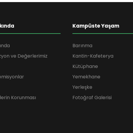
kında
Kampüste Yaşam
ında
Barınma
zyon ve Değerlerimiz
Kantin-Kafeterya
Kütüphane
omisyonlar
Yemekhane
Yerleşke
rilerin Korunması
Fotoğraf Galerisi