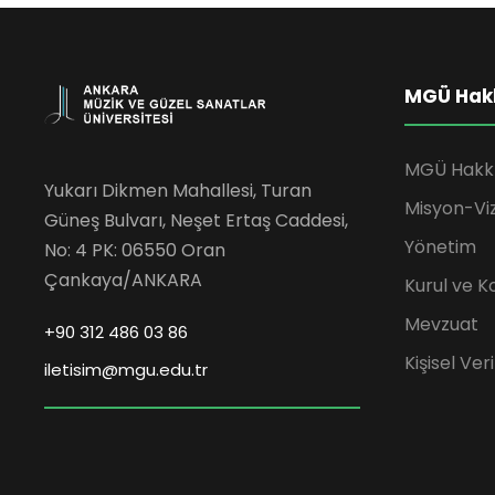
MGÜ Hak
MGÜ Hakk
Yukarı Dikmen Mahallesi, Turan
Misyon-Vi
Güneş Bulvarı, Neşet Ertaş Caddesi,
Yönetim
No: 4 PK: 06550 Oran
Çankaya/ANKARA
Kurul ve K
Mevzuat
+90 312 486 03 86
Kişisel Ve
iletisim@mgu.edu.tr