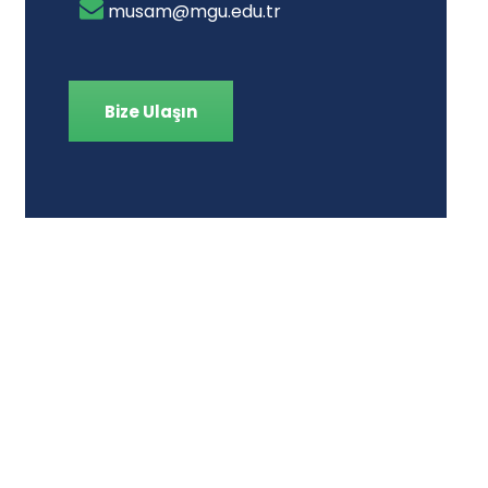
musam@mgu.edu.tr
Bize Ulaşın