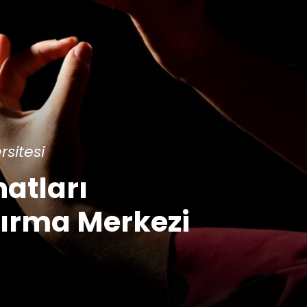
sitesi
atları
ırma Merkezi