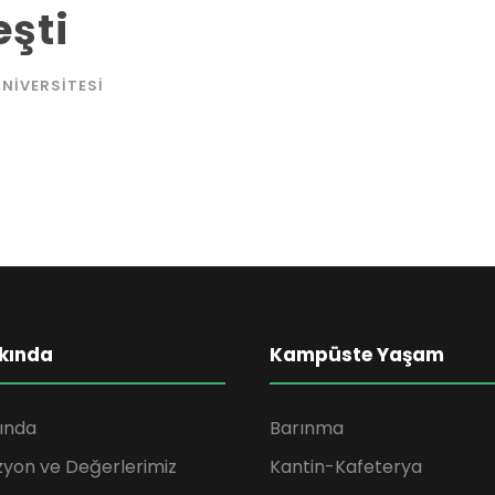
eşti
NIVERSITESI
kında
Kampüste Yaşam
ında
Barınma
zyon ve Değerlerimiz
Kantin-Kafeterya