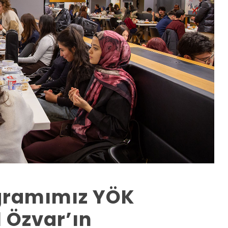
ogramımız YÖK
l Özvar’ın