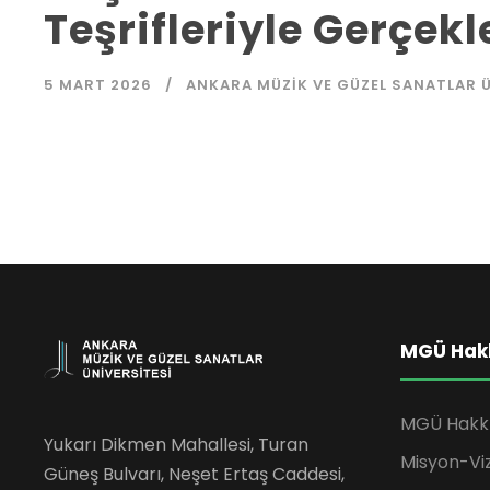
Teşrifleriyle Gerçekl
5 MART 2026
ANKARA MÜZIK VE GÜZEL SANATLAR Ü
MGÜ Hak
MGÜ Hakk
Yukarı Dikmen Mahallesi, Turan
Misyon-Vi
Güneş Bulvarı, Neşet Ertaş Caddesi,