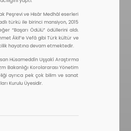
cılığını yaptı.
k Peşrevi ve Hisâr Medhâl eserleri
lı türkü ile birinci mansiyon, 2015
ğer “Başarı Ödülü” ödüllerini aldı.
et Âkif’e Vefâ gibi Türk kültür ve
ecilik hayatına devam etmektedir.
, Hasan Hüsameddîn Uşşakî Araştırma
rizm Bakanlığı Korolararası Yönetim
liği ayrıca pek çok bilim ve sanat
arı Kurulu Üyesidir.