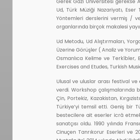
Gerek Gazi Üniversitesi gerekse 
Ud, Türk Müziği Nazariyatı, Eser T
Yöntemleri derslerini vermiş / ve
organlarında birçok makalesi yayı
Ud Metodu, Ud Alıştırmaları, Yorgo
Üzerine Görüşler ( Analiz ve Yoruml
Osmanlıca Kelime ve Terkîbler, B
Exercises and Etudes, Turkish Musi
Ulusal ve uluslar arası festival ve
verdi. Workshop çalışmalarında b
Çin, Portekiz, Kazakistan, Kırgız
Türkiye’yi temsil etti. Geniş bi
bestecilere ait eserler icrâ etmek
sanatçısı oldu. 1990 yılında Frans
Cinuçen Tanrıkorur Eserleri ve 2