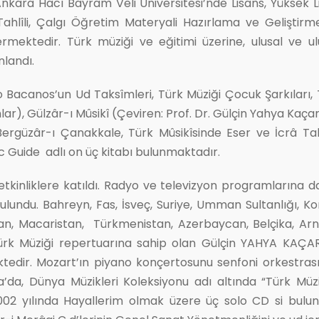
Ankara Hacı Bayram Veli Üniversitesi’nde Lisans, Yüksek 
ahlîli, Çalgı Öğretim Materyali Hazırlama ve Geliştirme, İ
rmektedir. Türk müziği ve eğitimi üzerine, ulusal ve ul
nlandı.
 Bacanos’un Ud Taksîmleri, Türk Müziği Çocuk Şarkıları, T
ar), Gülzâr-ı Mûsikî (Çeviren: Prof. Dr. Gülçin Yahya Kaçar
ergüzâr-ı Çanakkale, Türk Mûsikîsinde Eser ve İcrâ Ta
c Guide adlı on üç kitabı bulunmaktadır.
 etkinliklere katıldı. Radyo ve televizyon programlarına da
ulundu. Bahreyn, Fas, İsveç, Suriye, Umman Sultanlığı, 
istan, Macaristan, Türkmenistan, Azerbaycan, Belçika, Arn
r Türk Müziği repertuarına sahip olan Gülçin YAHYA KAÇAR
tedir. Mozart’ın piyano konçertosunu senfoni orkestrası 
a’da, Dünya Müzikleri Koleksiyonu adı altında “Türk Müzi
002 yılında Hayallerim olmak üzere üç solo CD si bulun