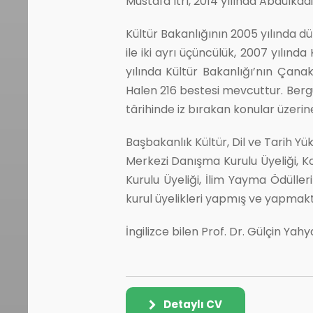
Mustafa Itrî, 2014 yılında Abdülkâdi
Kültür Bakanlığının 2005 yılında 
ile iki ayrı üçüncülük, 2007 yılın
yılında Kültür Bakanlığı’nın Çanak
Halen 216 bestesi mevcuttur. Berg
târihinde iz bırakan konular üzeri
Başbakanlık Kültür, Dil ve Tarih Y
Merkezi Danışma Kurulu Üyeliği, Ko
Kurulu Üyeliği, İlim Yayma Ödülle
kurul üyelikleri yapmış ve yapmakta
İngilizce bilen Prof. Dr. Gülçin Yahy
Detaylı CV