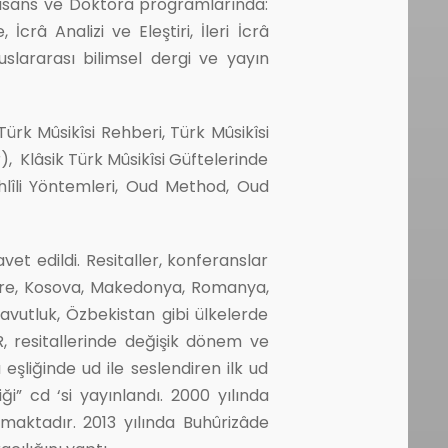
Lisans ve Doktora programlarında:
crâ Analizi ve Eleştiri, İleri İcrâ
uslararası bilimsel dergi ve yayın
ürk Mûsikîsi Rehberi, Türk Mûsikîsi
), Klâsik Türk Mûsikîsi Güftelerinde
hlîli Yöntemleri, Oud Method, Oud
vet edildi. Resitaller, konferanslar
Kore, Kosova, Makedonya, Romanya,
avutluk, Özbekistan gibi ülkelerde
, resitallerinde değişik dönem ve
eşliğinde ud ile seslendiren ilk ud
ği” cd ‘si yayınlandı. 2000 yılında
maktadır. 2013 yılında Buhûrizâde