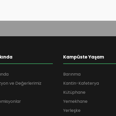
kında
Kampüste Yaşam
ında
Barınma
zyon ve Değerlerimiz
Kantin-Kafeterya
Kütüphane
omisyonlar
Yemekhane
Yerleşke