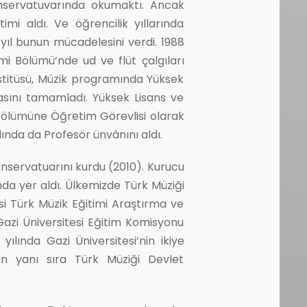
konservatuvarında okumaktı. Ancak
mi aldı. Ve öğrencilik yıllarında
yıl bunun mücadelesini verdi. 1988
mi Bölümü’nde ud ve flüt çalgıları
Enstitüsü, Müzik programında Yüksek
rasını tamamladı. Yüksek Lisans ve
i Bölümüne Öğretim Görevlisi olarak
lında da Profesör ünvânını aldı.
onservatuarını kurdu (2010). Kurucu
nda yer aldı. Ülkemizde Türk Müziği
i Türk Müzik Eğitimi Araştırma ve
Gazi Üniversitesi Eğitim Komisyonu
yılında Gazi Üniversitesi’nin ikiye
in yanı sıra Türk Müziği Devlet