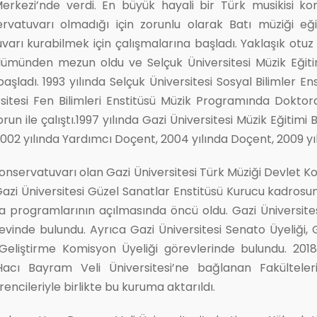
 Merkezi’nde verdi. En büyük hayali bir Türk musikisi 
vatuvarı olmadığı için zorunlu olarak Batı müziği eğiti
arı kurabilmek için çalışmalarına başladı. Yaklaşık otuz 
ölümünden mezun oldu ve Selçuk Üniversitesi Müzik Eğiti
şladı. 1993 yılında Selçuk Üniversitesi Sosyal Bilimler 
ersitesi Fen Bilimleri Enstitüsü Müzik Programında Dokto
n ile çalıştı.1997 yılında Gazi Üniversitesi Müzik Eğitim
2002 yılında Yardımcı Doçent, 2004 yılında Doçent, 2009 yı
Konservatuvarı olan Gazi Üniversitesi Türk Müziği Devlet K
 Gazi Üniversitesi Güzel Sanatlar Enstitüsü Kurucu kadrosu
a programlarının açılmasında öncü oldu. Gazi Üniversites
inde bulundu. Ayrıca Gazi Üniversitesi Senato Üyeliği, 
i Geliştirme Komisyon Üyeliği görevlerinde bulundu. 2018 
acı Bayram Veli Üniversitesi’ne bağlanan Fakülteler
ncileriyle birlikte bu kuruma aktarıldı.