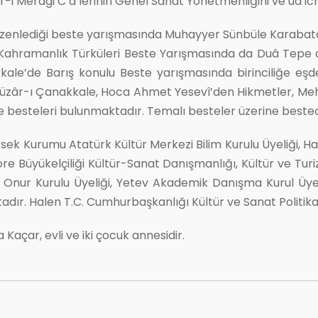
r-i Merâgi C d’lerinin Genel Sanat Yönetmenliğini ve ud icra
düzenlediği beste yarışmasında Muhayyer Sünbüle Karabata
da Kahramanlık Türküleri Beste Yarışmasında da Duâ Tepe ad
kale’de Barış konulu Beste yarışmasında birinciliğe eşde
üzâr-ı Çanakkale, Hoca Ahmet Yesevî’den Hikmetler, Mehm
ne besteleri bulunmaktadır. Temalı besteler üzerine best
üksek Kurumu Atatürk Kültür Merkezi Bilim Kurulu Üyeliği
re Büyükelçiliği Kültür-Sanat Danışmanlığı, Kültür ve Tu
ri Onur Kurulu Üyeliği, Yetev Akademik Danışma Kurul Üye
dır. Halen T.C. Cumhurbaşkanlığı Kültür ve Sanat Politikal
a Kaçar, evli ve iki çocuk annesidir.