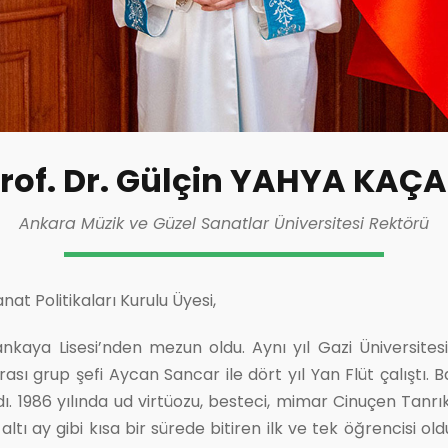
rof. Dr. Gülçin YAHYA KAÇ
Ankara Müzik ve Güzel Sanatlar Üniversitesi Rektörü
at Politikaları Kurulu Üyesi,
nkaya Lisesi’nden mezun oldu. Aynı yıl Gazi Üniversite
ı grup şefi Aycan Sancar ile dört yıl Yan Flüt çalıştı. Ba
dı. 1986 yılında ud virtüozu, besteci, mimar Cinuçen Tanr
tı ay gibi kısa bir sürede bitiren ilk ve tek öğrencisi oldu