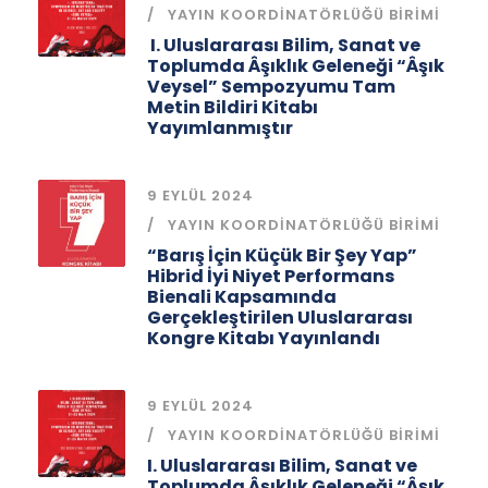
YAYIN KOORDINATÖRLÜĞÜ BIRIMI
I. Uluslararası Bilim, Sanat ve
Toplumda Âşıklık Geleneği “Âşık
Veysel” Sempozyumu Tam
Metin Bildiri Kitabı
Yayımlanmıştır
9 EYLÜL 2024
YAYIN KOORDINATÖRLÜĞÜ BIRIMI
“Barış İçin Küçük Bir Şey Yap”
Hibrid İyi Niyet Performans
Bienali Kapsamında
Gerçekleştirilen Uluslararası
Kongre Kitabı Yayınlandı
9 EYLÜL 2024
YAYIN KOORDINATÖRLÜĞÜ BIRIMI
I. Uluslararası Bilim, Sanat ve
Toplumda Âşıklık Geleneği “Âşık