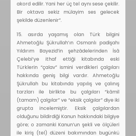
akord edilir. Yani her üç tel aynı sese çekilir.
Bir oktava sekiz mülayim ses gelecek
şekilde düzenlenir”.
15. asırda yaşamış olan Türk bilgini
Ahmetoğlu Şükrullah’ın Osmanlı padişahı
Yıldırım Bayezid’in şehzâdelerinden İsâ
Çelebi’ye ithaf ettiği kitabında eski
Türklerin “çalav” ismini verdikleri çalgıları
hakkında geniş bilgi vardır. Ahmetoğlu
Şükrullah bu kitabında yapılış ve çalınış
tarzları ile birlikte bu çalgıları “kâmil
(tamam) çalgılar” ve “eksik çalgılar” diye iki
grupta incelemiştir. Eksik çalgılardan
olduğunu bildirdiği Kanun hakkındaki bilgiye
göre; o zamanki Kanun’un şekli ve ölçüleri
ile kiriş (tel) düzeni bakımından bugünkü