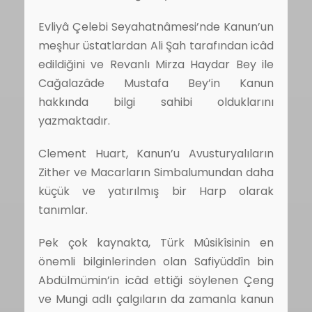
Evliyâ Çelebi Seyahatnâmesi’nde Kanun’un
meşhur üstatlardan Ali Şah tarafından icâd
edildiğini ve Revanlı Mirza Haydar Bey ile
Cağalazâde Mustafa Bey’in Kanun
hakkında bilgi sahibi olduklarını
yazmaktadır.
Clement Huart, Kanun’u Avusturyalıların
Zither ve Macarların Simbalumundan daha
küçük ve yatırılmış bir Harp olarak
tanımlar.
Pek çok kaynakta, Türk Mûsikîsinin en
önemli bilginlerinden olan Safiyüddîn bin
Abdülmümin’in icâd ettiği söylenen Çeng
ve Mungi adlı çalgıların da zamanla kanun