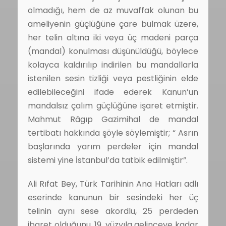
olmadığı, hem de az muvaffak olunan bu
ameliyenin güçlüğüne çare bulmak üzere,
her telin altına iki veya üç madeni parça
(mandal) konulması düşünüldüğü, böylece
kolayca kaldırılıp indirilen bu mandallarla
istenilen sesin tizliği veya pestliğinin elde
edilebileceğini ifade ederek Kanun’un
mandalsız çalım güçlüğüne işaret etmiştir.
Mahmut Râgıp Gazimihal de mandal
tertibatı hakkında şöyle söylemiştir; “ Asrın
başlarında yarım perdeler için mandal
sistemi yine İstanbul’da tatbik edilmiştir”.
Ali Rıfat Bey, Türk Tarihinin Ana Hatları adlı
eserinde kanunun bir sesindeki her üç
telinin aynı sese akordlu, 25 perdeden
ibaret olduğunu, 19. yüzyıla gelinceye kadar