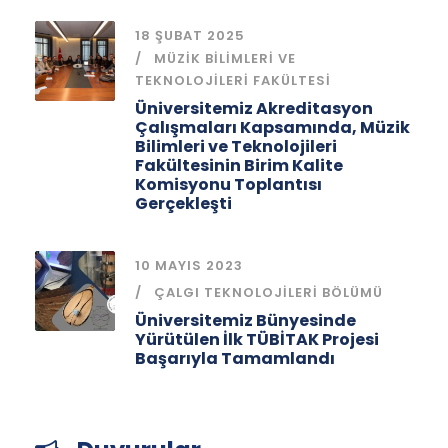
18 ŞUBAT 2025
MÜZIK BILIMLERI VE
TEKNOLOJILERI FAKÜLTESI
Üniversitemiz Akreditasyon
Çalışmaları Kapsamında, Müzik
Bilimleri ve Teknolojileri
Fakültesinin Birim Kalite
Komisyonu Toplantısı
Gerçekleşti
10 MAYIS 2023
ÇALGI TEKNOLOJILERI BÖLÜMÜ
Üniversitemiz Bünyesinde
Yürütülen İlk TÜBİTAK Projesi
Başarıyla Tamamlandı