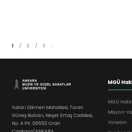
1
2
3
MGÜ Hak
MGÜ Hakk
Yukarı Dikmen Mahallesi, Turan
Misyon-Vi
Güneş Bulvarı, Neşet Ertaş Caddesi,
Yönetim
No: 4 PK: 06550 Oran
Çankaya/ANKARA