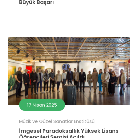
Büyük Başarı
17 Nisan 2025
Müzik ve Güzel Sanatlar Enstitüsü
İmgesel Paradoksallık Yüksek Lisans
Öğrencileri Sergisi Açıldı