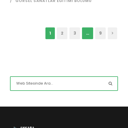
GÖRSEL SANATLAR EĞITIMI BÖLÜMÜ
1
2
3
…
9