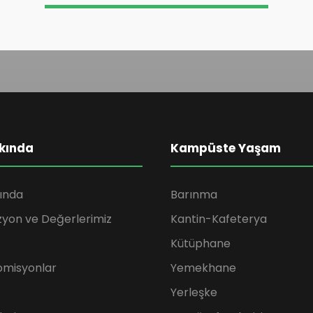
kında
Kampüste Yaşam
ında
Barınma
zyon ve Değerlerimiz
Kantin-Kafeterya
Kütüphane
omisyonlar
Yemekhane
Yerleşke