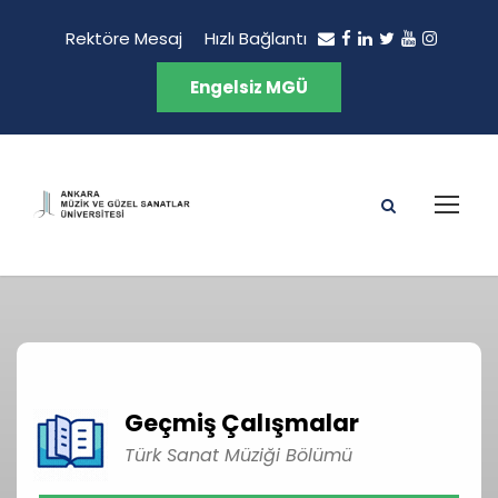
Rektöre Mesaj
Hızlı Bağlantı
Engelsiz MGÜ
Geçmiş Çalışmalar
Türk Sanat Müziği Bölümü