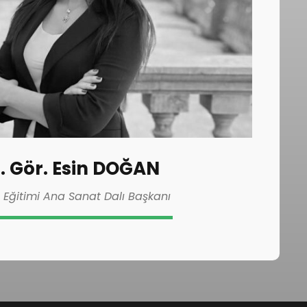
. Gör. Esin DOĞAN
 Eğitimi Ana Sanat Dalı Başkanı