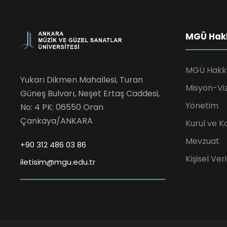
MGÜ Hak
MGÜ Hakk
Yukarı Dikmen Mahallesi, Turan
Misyon-Vi
Güneş Bulvarı, Neşet Ertaş Caddesi,
Yönetim
No: 4 PK: 06550 Oran
Çankaya/ANKARA
Kurul ve K
Mevzuat
+90 312 486 03 86
Kişisel Ve
iletisim@mgu.edu.tr