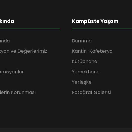
kında
Kampüste Yaşam
ında
Barınma
zyon ve Değerlerimiz
Kantin-Kafeterya
Kütüphane
omisyonlar
Yemekhane
Yerleşke
rilerin Korunması
Fotoğraf Galerisi