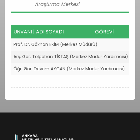
Araştırma Merkezi
UNVANI | ADI SOYADI
GÖREVİ
UNVANI | ADI SOYADI
GÖ
Prof. Dr. Gökhan EKİM (Merkez Müdürü)
Ko
Arş. Gör. Tolgahan TİKTAŞ (Merkez Müdür Yardımcısı)
Ko
Öğr. Gör. Devrim AYCAN (Merkez Müdür Yardımcısı)
Ko