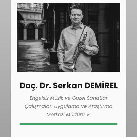
Doç. Dr. Serkan DEMİREL
Engelsiz Müzik ve Güzel Sanatlar
Çalışmaları Uygulama ve Araştırma
Merkezi Müdürü V.