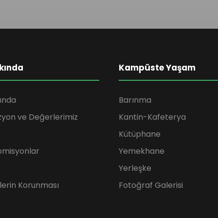
kında
Kampüste Yaşam
ında
Barınma
zyon ve Değerlerimiz
Kantin-Kafeterya
Kütüphane
omisyonlar
Yemekhane
Yerleşke
rilerin Korunması
Fotoğraf Galerisi