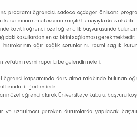
ns programı öğrencisi, sadece eşdeğer önlisans progra
 kurumunun senatosunun karşılıklı onayıyla ders alabilir.
nde kayıtlı öğrenci, özel öğrencilik başvurusunda buluna
ağıdaki koşullardan en az birini sağlaması gerekmektedir:
 hısımlarının ağır sağlık sorunlarını, resmi sağlık kuru
ın vefatını resmi raporla belgelendirmeleri,
l öğrenci kapsamında ders alma talebinde bulunan öğren
llarında değerlendirilir.
n özel öğrenci olarak Üniversiteye kabulu, başvuru koşul
ılır ve uzatılması gereken durumlarda yapılacak başvur