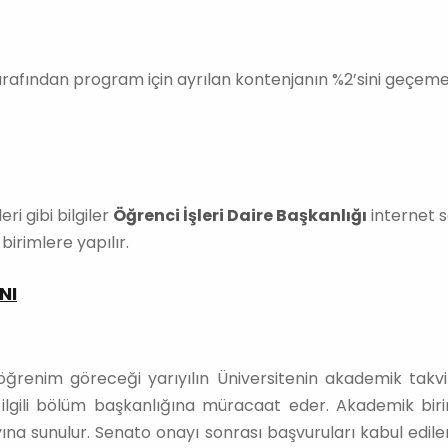
arafından program için ayrılan kontenjanın %2’sini geçeme
ri gibi bilgiler
Öğrenci İşleri Daire Başkanlığı
internet sa
birimlere yapılır.
NI
renim göreceği yarıyılın Üniversitenin akademik takvim
e ilgili bölüm başkanlığına müracaat eder. Akademik bir
na sunulur. Senato onayı sonrası başvuruları kabul edilenle