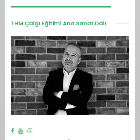
THM Çalgı Eğitimi Ana Sanat Dalı