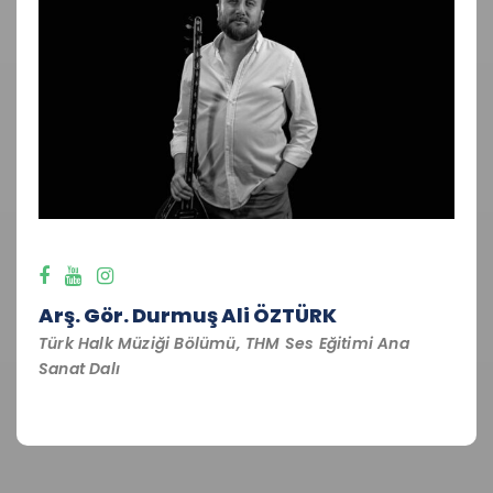
Arş. Gör. Durmuş Ali ÖZTÜRK
Türk Halk Müziği Bölümü, THM Ses Eğitimi Ana
Sanat Dalı