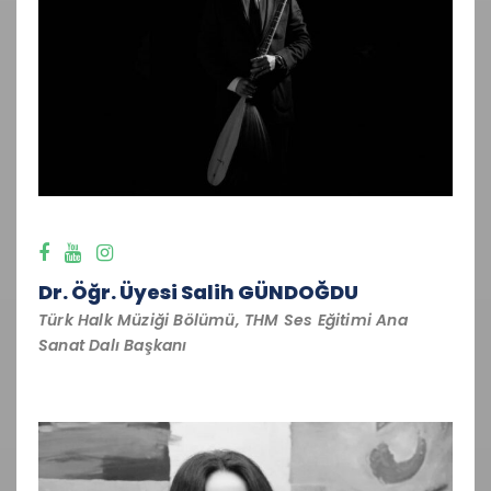
Dr. Öğr. Üyesi Salih GÜNDOĞDU
Türk Halk Müziği Bölümü, THM Ses Eğitimi Ana
Sanat Dalı Başkanı