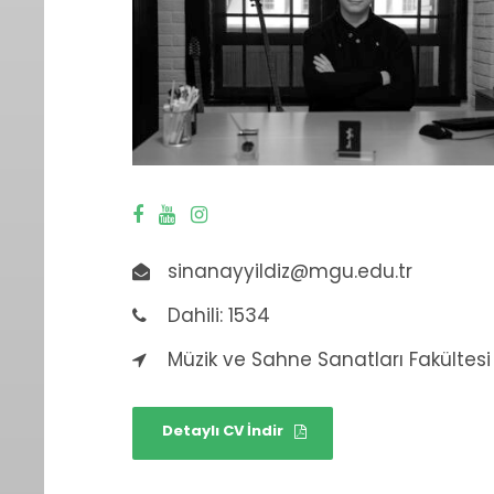
sinanayyildiz@mgu.edu.tr
Dahili: 1534
Müzik ve Sahne Sanatları Fakültesi
Detaylı CV İndir