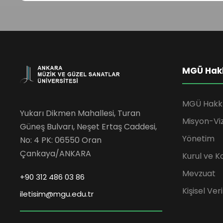
MGÜ Hak
MGÜ Hakk
Yukarı Dikmen Mahallesi, Turan
Misyon-Vi
Güneş Bulvarı, Neşet Ertaş Caddesi,
Yönetim
No: 4 PK: 06550 Oran
Çankaya/ANKARA
Kurul ve K
Mevzuat
+90 312 486 03 86
Kişisel Ve
iletisim@mgu.edu.tr