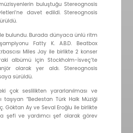
müzisyenlerin buluştuğu Stereognosis
vletleri’ne davet edildi. Stereognosis
ürüldü.
’ de bulundu. Burada dünyaca ünlü ritm
şampiyonu Fatty K. A.B.D. Beatbox
bascısı Miles Jay ile birlikte 2 konser
nraki albümü için Stockholm-İsveç’te
anjör olarak yer aldı. Stereognosis
saya sürüldü.
eki çok seslilikten yararlanılması ve
 taşıyan “Bedestan Türk Halk Müziği
oç. Göktan Ay ve Seval Eroğlu ile birlikte
tra şefi ve yardımcı şef olarak görev