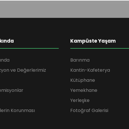
kında
Kampüste Yaşam
ında
Barınma
zyon ve Değerlerimiz
Kantin-Kafeterya
Kütüphane
omisyonlar
Yemekhane
Yerleşke
rilerin Korunması
Fotoğraf Galerisi