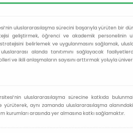
i’nin uluslararasılaşma sürecini başarıyla yürüten bir düny
atejisi geliştirmek, öğrenci ve akademik personelinin 
tratejisini belirlemek ve uygulanmasını sağlamak, ulusla
 uluslararası alanda tanıtımını sağlayacak faaliyetle
olleri ve ikili anlaşmaların sayısını arttırmak yoluyla ünive
itesi’nin uluslararasılaşma sürecine katkıda bulunmak 
lde yürüterek, aynı zamanda uluslararasılaşma alanındaki
m kurumları arasında yer almasına katkı sağlamaktır.