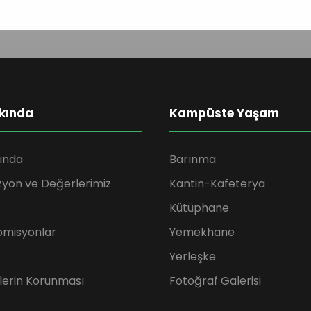
kında
Kampüste Yaşam
ında
Barınma
zyon ve Değerlerimiz
Kantin-Kafeterya
Kütüphane
omisyonlar
Yemekhane
Yerleşke
rilerin Korunması
Fotoğraf Galerisi