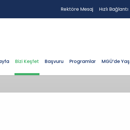
Rektöre Mesaj
Hızlı Bağlantı
ayfa
Bizi Keşfet
Başvuru
Programlar
MGÜ’de Ya