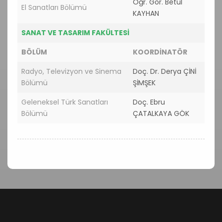
Öğr. Gör. Betül
El Sanatları Bölümü
KAYHAN
SANAT VE TASARIM FAKÜLTESİ
BÖLÜM
KOORDİNATÖR
Radyo, Televizyon ve Sinema
Doç. Dr. Derya ÇİNİ
Bölümü
ŞİMŞEK
Geleneksel Türk Sanatları
Doç. Ebru
Bölümü
ÇATALKAYA GÖK