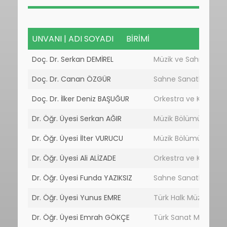
UNVANI | ADI SOYADI
BİRİMİ
G
UNVANI | ADI SOYADI
BİRİMİ
Doç. Dr. Serkan DEMİREL
Müzik ve Sahne Sanat
Doç. Dr. Canan ÖZGÜR
Sahne Sanatları Böl
Doç. Dr. İlker Deniz BAŞUĞUR
Orkestra ve Koro Şef
Dr. Öğr. Üyesi Serkan AĞIR
Müzik Bölümü
Dr. Öğr. Üyesi İlter VURUCU
Müzik Bölümü
Dr. Öğr. Üyesi Ali ALİZADE
Orkestra ve Koro Şef
Dr. Öğr. Üyesi Funda YAZIKSIZ
Sahne Sanatları Böl
Dr. Öğr. Üyesi Yunus EMRE
Türk Halk Müziği Böl
Dr. Öğr. Üyesi Emrah GÖKÇE
Türk Sanat Müziği B