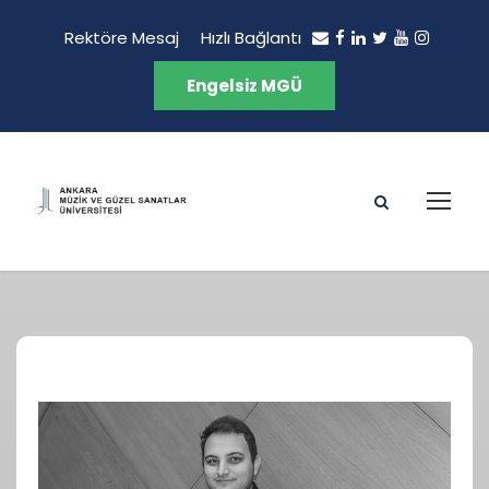
Rektöre Mesaj
Hızlı Bağlantı
Engelsiz MGÜ