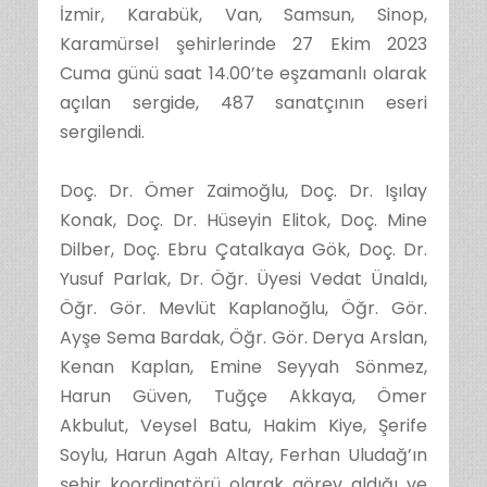
İzmir, Karabük, Van, Samsun, Sinop,
Karamürsel şehirlerinde 27 Ekim 2023
Cuma günü saat 14.00’te eşzamanlı olarak
açılan sergide, 487 sanatçının eseri
sergilendi.
Doç. Dr. Ömer Zaimoğlu, Doç. Dr. Işılay
Konak, Doç. Dr. Hüseyin Elitok, Doç. Mine
Dilber, Doç. Ebru Çatalkaya Gök, Doç. Dr.
Yusuf Parlak, Dr. Öğr. Üyesi Vedat Ünaldı,
Öğr. Gör. Mevlüt Kaplanoğlu, Öğr. Gör.
Ayşe Sema Bardak, Öğr. Gör. Derya Arslan,
Kenan Kaplan, Emine Seyyah Sönmez,
Harun Güven, Tuğçe Akkaya, Ömer
Akbulut, Veysel Batu, Hakim Kiye, Şerife
Soylu, Harun Agah Altay, Ferhan Uludağ’ın
şehir koordinatörü olarak görev aldığı ve