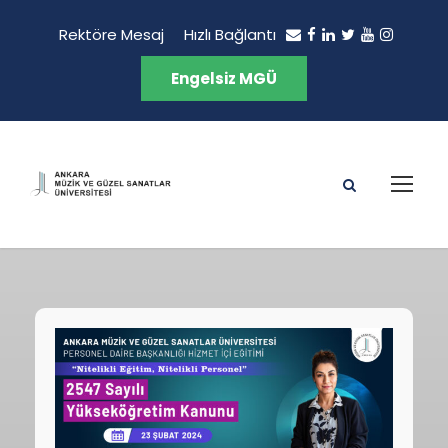
Rektöre Mesaj
Hızlı Bağlantı
Engelsiz MGÜ