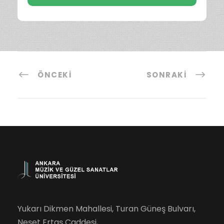
ÖNCEKI
SONRAKI
Yukarı Dikmen Mahallesi, Turan Güneş Bulvarı,
Neşet Ertaş Caddesi,