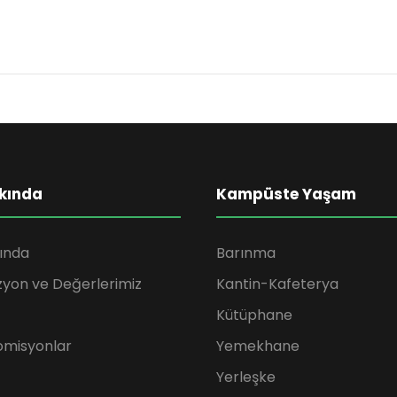
kında
Kampüste Yaşam
ında
Barınma
zyon ve Değerlerimiz
Kantin-Kafeterya
Kütüphane
omisyonlar
Yemekhane
Yerleşke