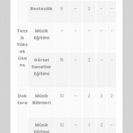
Bestecilik
5
–
2
–
–
Tezs
Müzik
–
–
–
–
–
iz
Eğitimi
Yüks
ek
Lisa
Görsel
15
–
2
–
–
ns
Sanatlar
Eğitimi
Dok
Müzik
10
–
2
2
2
tora
Bilimleri
Müzik
10
–
1
2
–
Eğitimi