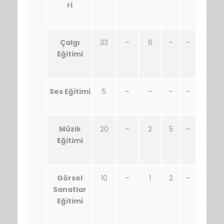
ri
Çalgı
33
–
6
–
–
Eğitimi
Ses Eğitimi
5
–
–
–
–
Müzik
20
–
2
5
–
Eğitimi
Görsel
10
–
1
2
–
Sanatlar
Eğitimi