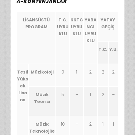
A-KONTENJANLAR
LİSANSÜSTÜ
T.C.
KKTC
YABA
YATAY
PROGRAM
UYRU
UYRU
NCI
GEÇİŞ
KLU
KLU
UYRU
KLU
T.C.
Y.U.
Tezli
Müzikoloji
9
1
2
2
2
Yüks
ek
Lisa
Müzik
5
–
1
2
–
ns
Teorisi
Müzik
10
–
2
1
1
Teknolojile