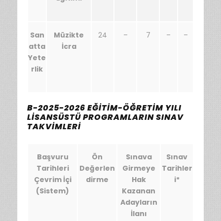
San
Müzikte
24
–
7
–
–
atta
İcra
Yete
rlik
B-2025-2026 EĞİTİM-ÖĞRETİM YILI
LİSANSÜSTÜ PROGRAMLARIN SINAV
TAKVİMLERİ
Başvuru
Ön
Sınava
Sınav
Tarihleri
Değerlen
Girmeye
Tarihler
Çevrim İçi
dirme
Hak
i*
(Sistem)
Kazanan
Adayların
İlanı