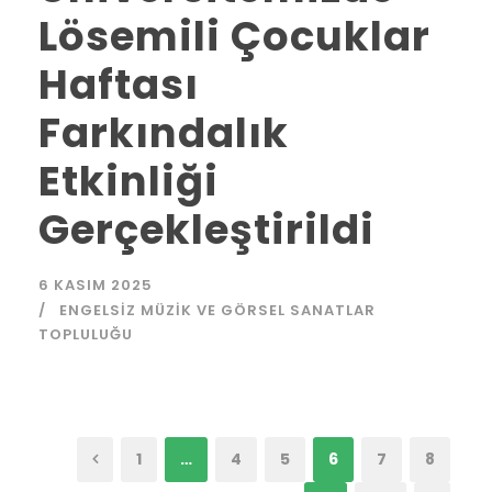
Lösemili Çocuklar
Haftası
Farkındalık
Etkinliği
Gerçekleştirildi
6 KASIM 2025
ENGELSIZ MÜZIK VE GÖRSEL SANATLAR
TOPLULUĞU
1
…
4
5
6
7
8