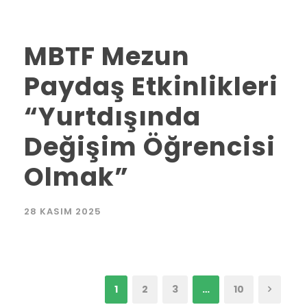
MBTF Mezun
Paydaş Etkinlikleri
“Yurtdışında
Değişim Öğrencisi
Olmak”
28 KASIM 2025
1
2
3
…
10