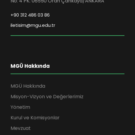
No: 4 PK: 06550 Oran Çankaya/ANKARA
+90 312 486 03 86
iletisim@mgu.edu.tr
MGÜ Hakkında
MGÜ Hakkında
Misyon-Vizyon ve Değerlerimiz
Yönetim
Kurul ve Komisyonlar
Mevzuat