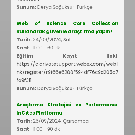
Sunum:
Derya Soğuksu- Türkçe
Web of Science Core Collection
kullanarak güvenle araştırma yapın!
Tarih:
24/09/2024, Salı
Saat:
11:00 60 dk
Eğitim Kayıt linki:
https://clarivatesupport.webex.com/webli
nk/register/r9f66e6288f594df76c9d205c7
fa9f311
Sunum:
Derya Soğuksu- Türkçe
Araştırma Stratejisi ve Performansı:
InCites Platformu
Tarih:
25/09/2024, Çarşamba
Saat:
11:00 90 dk