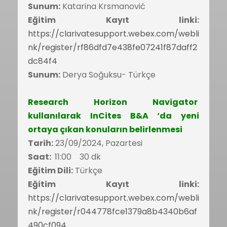
Sunum:
Katarina Krsmanović
Eğitim Kayıt linki:
https://clarivatesupport.webex.com/webli
nk/register/rf86dfd7e438fe07241f87daff2
dc84f4
Sunum:
Derya Soğuksu- Türkçe
Research Horizon Navigator
kullanılarak InCites B&A ‘da yeni
ortaya çıkan konuların belirlenmesi
Tarih:
23/09/2024, Pazartesi
Saat:
11:00 30 dk
Eğitim Dili:
Türkçe
Eğitim Kayıt linki:
https://clarivatesupport.webex.com/webli
nk/register/r044778fce1379a8b4340b6af
490cf094