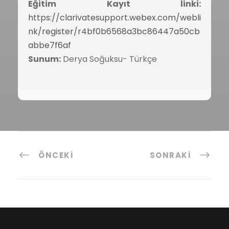
Eğitim Kayıt linki:
https://clarivatesupport.webex.com/webli
nk/register/r4bf0b6568a3bc86447a50cb
abbe7f6af
Sunum:
Derya Soğuksu- Türkçe
ÖNCEKI
SONRAKI