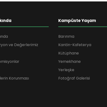
kında
Kampüste Yaşam
ında
Barınma
zyon ve Değerlerimiz
Kantin-Kafeterya
Kütüphane
omisyonlar
Yemekhane
Yerleşke
rilerin Korunması
Fotoğraf Galerisi