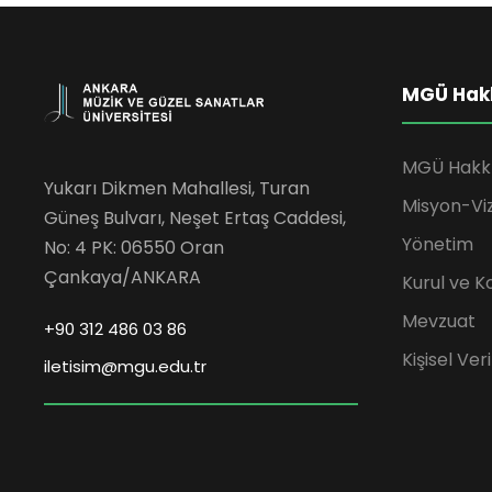
MGÜ Hak
MGÜ Hakk
Yukarı Dikmen Mahallesi, Turan
Misyon-Vi
Güneş Bulvarı, Neşet Ertaş Caddesi,
Yönetim
No: 4 PK: 06550 Oran
Çankaya/ANKARA
Kurul ve K
Mevzuat
+90 312 486 03 86
Kişisel Ve
iletisim@mgu.edu.tr