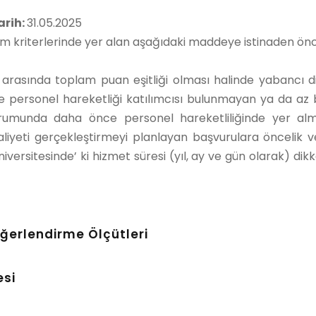
arih:
31.05.2025
im kriterlerinde yer alan aşağıdaki maddeye istinaden önc
arasında toplam puan eşitliği olması halinde yabancı dil
ce personel hareketliği katılımcısı bulunmayan ya da a
 durumunda daha önce personel hareketliliğinde yer 
liyeti gerçekleştirmeyi planlayan başvurulara öncelik ve
versitesinde’ ki hizmet süresi (yıl, ay ve gün olarak) dik
ğerlendirme Ölçütleri
esi