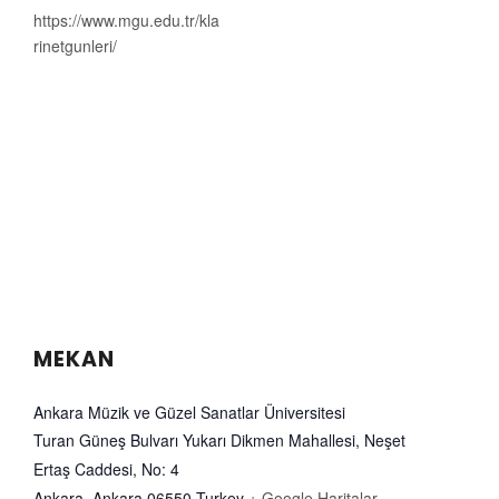
https://www.mgu.edu.tr/kla
rinetgunleri/
MEKAN
Ankara Müzik ve Güzel Sanatlar Üniversitesi
Turan Güneş Bulvarı Yukarı Dikmen Mahallesi, Neşet
Ertaş Caddesi, No: 4
Ankara
,
Ankara
06550
Turkey
+ Google Haritalar