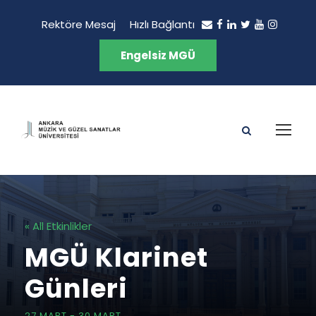
Rektöre Mesaj
Hızlı Bağlantı
Engelsiz MGÜ
« All Etkinlikler
MGÜ Klarinet
Günleri
27 MART
-
30 MART