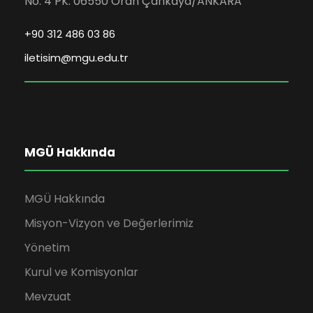
No: 4 PK: 06550 Oran Çankaya/ANKARA
+90 312 486 03 86
iletisim@mgu.edu.tr
MGÜ Hakkında
MGÜ Hakkında
Misyon-Vizyon ve Değerlerimiz
Yönetim
Kurul ve Komisyonlar
Mevzuat